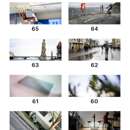
65
64
63
62
61
60