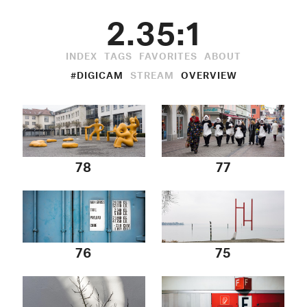
2.35:1
INDEX
TAGS
FAVORITES
ABOUT
#DIGICAM
STREAM
OVERVIEW
78
77
76
75