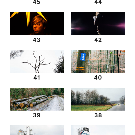
45
44
43
42
41
40
39
38