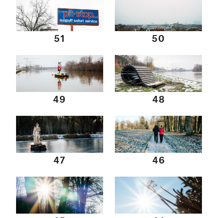
51
50
49
48
47
46