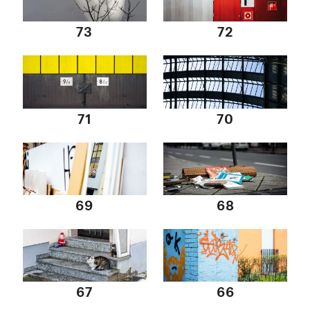
73
72
71
70
69
68
67
66