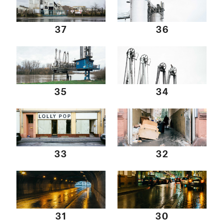
37
36
35
34
33
32
31
30