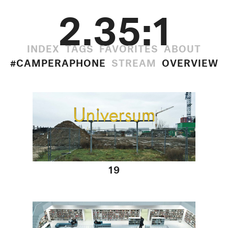
2.35:1
INDEX
TAGS
FAVORITES
ABOUT
#CAMPERAPHONE
STREAM
OVERVIEW
06 12 2014
19